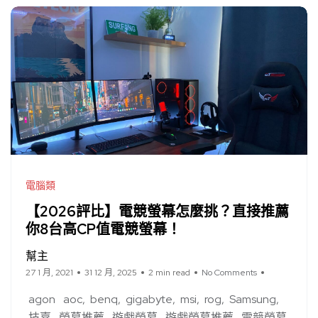
電腦類
【2026評比】電競螢幕怎麼挑？直接推薦
你8台高CP值電競螢幕！
幫主
27 1 月, 2021
31 12 月, 2025
2 min read
No Comments
agon
aoc
benq
gigabyte
msi
rog
Samsung
技嘉
螢幕推薦
遊戲螢幕
遊戲螢幕推薦
電競螢幕