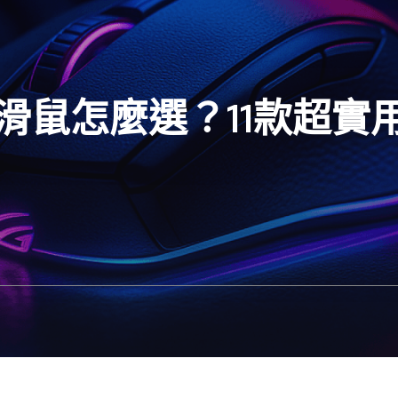
競滑鼠怎麼選？11款超