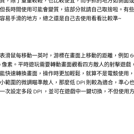
質，除了重量較輕，也比較便宜，而手抓的地方如側面
但長時間使用可能會變質，這部分就請自己取捨啦。有
容易手滑的地方，總之還是自己去使用看看比較準~
表滑鼠每移動一英吋，游標在畫面上移動的距離，例如 600
0 像素。平時遊玩需要轉動畫面觀看四方敵人的射擊遊戲，推
能快速轉換畫面，操作時更加輕鬆，就算不是電競使用
小範圍的微調瞄準敵人，那麼低 DPI 則較為適合，準心
一次設定多段 DPI ，並可在遊戲中一鍵切換，不但使用