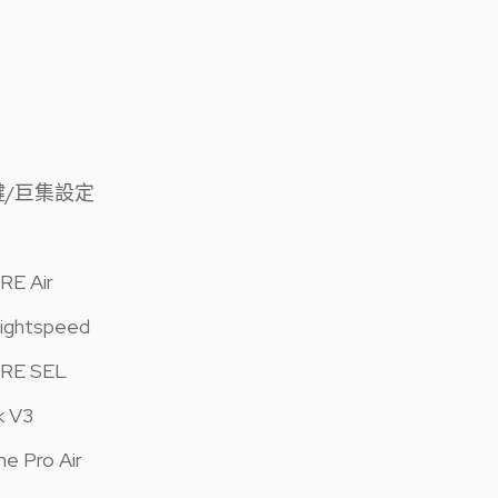
/巨集設定
E Air
ghtspeed
RE SEL
k V3
e Pro Air