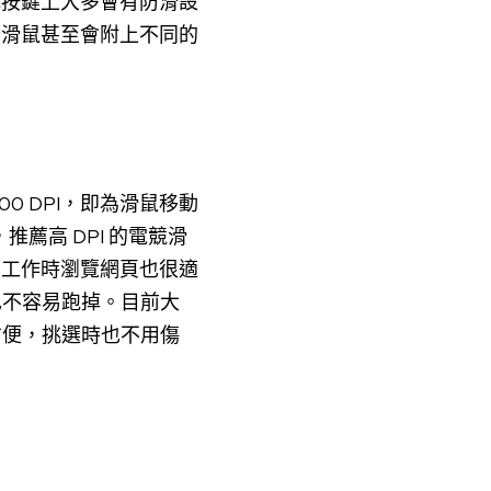
或按鍵上大多會有防滑設
些滑鼠甚至會附上不同的
 DPI，即為滑鼠移動
薦高 DPI 的電競滑
，工作時瀏覽網頁也很適
也不容易跑掉。目前大
方便，挑選時也不用傷