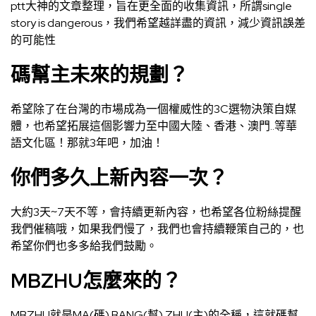
ptt大神的文章整理，旨在更全面的收集資訊，所謂single
story is dangerous，我們希望越詳盡的資訊，減少資訊誤差
的可能性
碼幫主未來的規劃？
希望除了在台灣的市場成為一個權威性的3C選物決策自媒
體，也希望拓展這個影響力至中國大陸、香港、澳門..等華
語文化區！那就3年吧，加油！
你們多久上新內容一次？
大約3天~7天不等，會持續更新內容，也希望各位粉絲提醒
我們催稿哦，如果我們慢了，我們也會持續鞭策自己的，也
希望你們也多多給我們鼓勵。
MBZHU怎麼來的？
MBZHU就是MA(碼) BANG(幫) ZHU(主)的全稱，這就碼幫