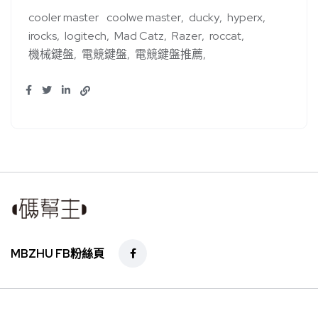
cooler master
coolwe master
ducky
hyperx
irocks
logitech
Mad Catz
Razer
roccat
機械鍵盤
電競鍵盤
電競鍵盤推薦
MBZHU FB粉絲頁