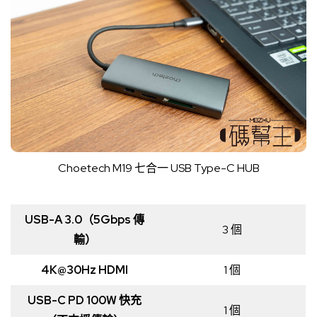
Choetech M19 七合一 USB Type-C HUB
USB-A 3.0（5Gbps 傳
3 個
輸）
4K@30Hz HDMI
1 個
USB-C PD 100W 快充
1 個