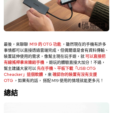
最後，來聊聊
M19 的 OTG 功能
，雖然現在的手機有許多
事情都可以直接透過雲端完成，但偶爾還是會有資料傳輸、
裝置延伸使用的需求，像幫主現在玩手遊，就
可以直接把
有線搖桿拿來連結手機
，遊玩的體驗直接大加分！不過，
幫主建議大家可以
先在手機、平板下載「USB OTG
Cheacker」這個軟體
，來
確認你的裝置有沒有支援
OTG
，如果有的話， 搭配 M19 使用的情境就能更多元！
總結