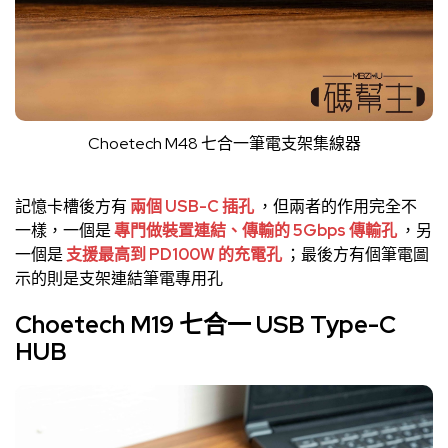
Choetech M48 七合一筆電支架集線器
記憶卡槽後方有
兩個 USB-C 插孔
，但兩者的作用完全不
一樣，一個是
專門做裝置連結、傳輸的 5Gbps 傳輸孔
，另
一個是
支援最高到 PD100W 的充電孔
；最後方有個筆電圖
示的則是支架連結筆電專用孔
Choetech M19 七合一 USB Type-C
HUB