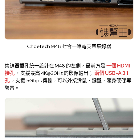
Choetech M48 七合一筆電支架集線器
集線器插孔統一設計在 M48 的左側，最前方是
一個 HDMI
接孔
，支援最高 4K@30Hz 的影像輸出；
兩個 USB-A 3.1
孔
，支援 5Gbps 傳輸，可以外接滑鼠、鍵盤、隨身硬碟等
裝置。