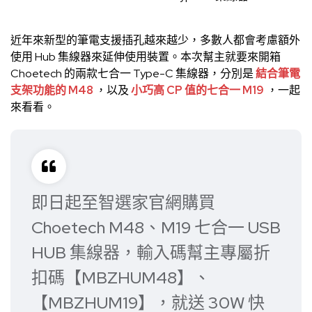
近年來新型的筆電支援插孔越來越少，多數人都會考慮額外
使用 Hub 集線器來延伸使用裝置。本次幫主就要來開箱
Choetech 的兩款七合一 Type-C 集線器，分別是
結合筆電
支架功能的 M48
，以及
小巧高 CP 值的七合一 M19
，一起
來看看。
即日起至智選家官網購買
Choetech M48、M19 七合一 USB
HUB 集線器，輸入碼幫主專屬折
扣碼【MBZHUM48】、
【MBZHUM19】，就送 30W 快