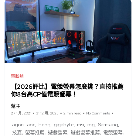
電腦類
【2026評比】電競螢幕怎麼挑？直接推薦
你8台高CP值電競螢幕！
幫主
27 1 月, 2021
31 12 月, 2025
2 min read
No Comments
agon
aoc
benq
gigabyte
msi
rog
Samsung
技嘉
螢幕推薦
遊戲螢幕
遊戲螢幕推薦
電競螢幕