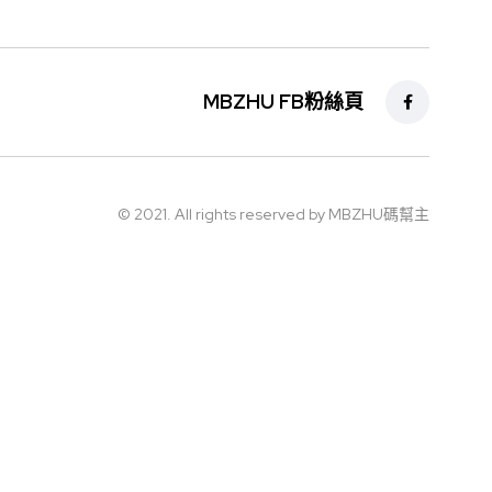
MBZHU FB粉絲頁
© 2021. All rights reserved by MBZHU碼幫主