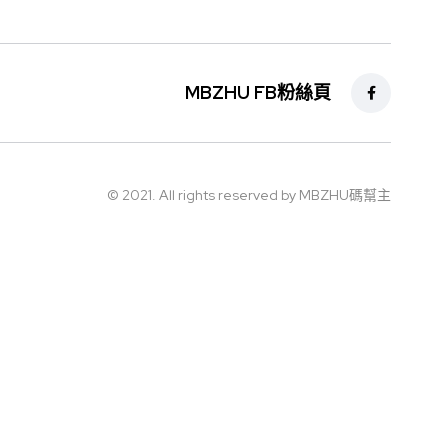
MBZHU FB粉絲頁
© 2021. All rights reserved by MBZHU碼幫主