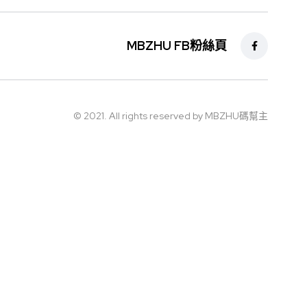
MBZHU FB粉絲頁
© 2021. All rights reserved by MBZHU碼幫主