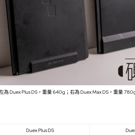
左為 Duex Plus DS，重量 640g；右為 Duex Max DS，重量 780
Duex Plus DS
Due