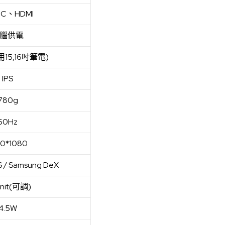
-C、HDMI
腦供電
適用15,16吋筆電)
IPS
780g
60Hz
20*1080
S / Samsung DeX
nit(可調)
4.5W