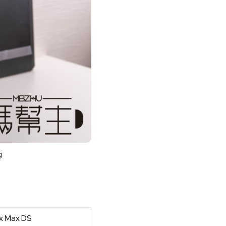
g
x Max DS