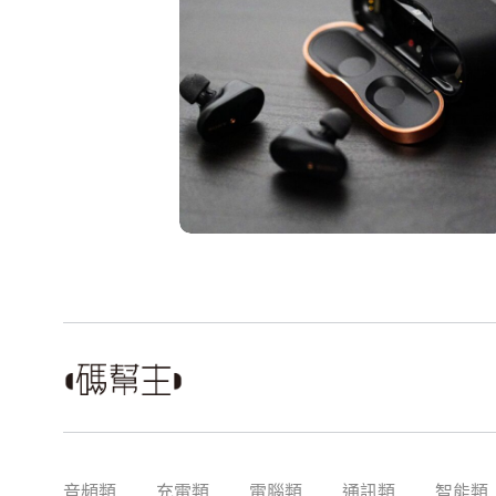
音頻類
充電類
電腦類
通訊類
智能類