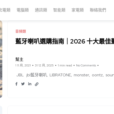
充電類
電腦類
通訊類
智能類
家電類
聯絡我們
音頻類
藍牙喇叭選購指南｜2026 十大​​最
幫主
1 11 月, 2021
31 12 月, 2025
1 min read
No Comments
JBL
jbl藍牙喇叭
LIBRATONE
monster
oontz
sou