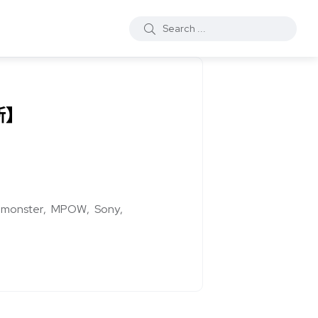
新】
monster
MPOW
Sony