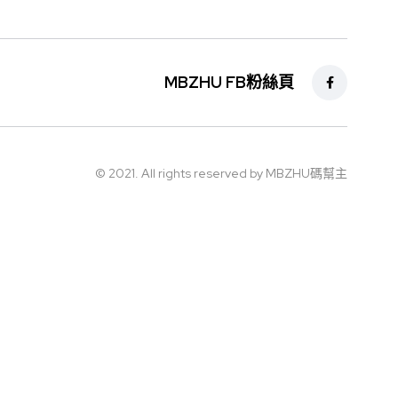
MBZHU FB粉絲頁
© 2021. All rights reserved by MBZHU碼幫主