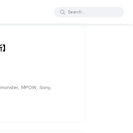
新】
monster
MPOW
Sony