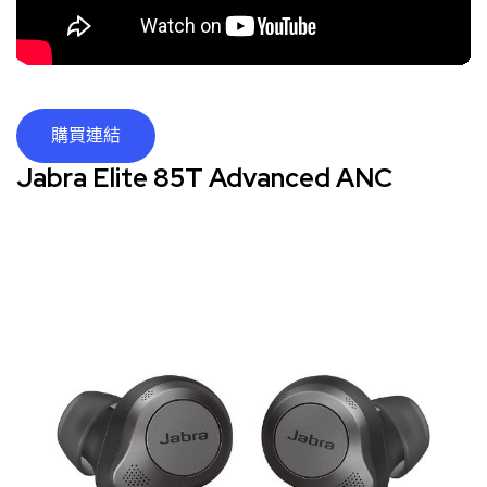
購買連結
Jabra Elite 85T Advanced ANC