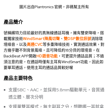
圖片出自
Plantronics 官網
，非碼幫主所有
產品簡介
號稱繽特力目前最好的真無線通話耳機，擁有雙麥降噪，搭
載獨家技術
WindSmart降風切聲
、
雙DSP數位訊號
消除環
境噪音，以及
高通CVC
等多重降噪技術，實測通話效果，對
方幾乎聽不到背景風噪，且可降低約18分貝的環境音，在
BackBeat APP開啟
HD語音功能
，可更提升通話品質；不過
須注意的是，在通話時僅有主耳有WindSmart功能，因此如
要單耳通話，使用主耳的通話品質較好喔
產品主要特色
支援SBC、AAC，並採用5.8mm驅動單元，音質通
透立體、層次分明
支援單雙耳模式，無主副耳之分，想聽哪一耳就拿