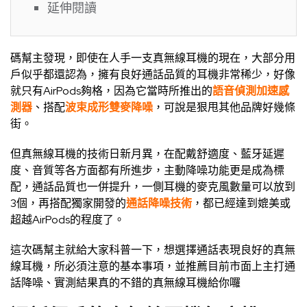
延伸閱讀
碼幫主發現，即使在人手一支真無線耳機的現在，大部分用
戶似乎都還認為，擁有良好通話品質的耳機非常稀少，好像
就只有AirPods夠格，因為它當時所推出的
語音偵測加速感
測器
、搭配
波束成形雙麥降噪
，可說是狠甩其他品牌好幾條
街。
但真無線耳機的技術日新月異，在配戴舒適度、藍牙延遲
度、音質等各方面都有所進步，主動降噪功能更是成為標
配，通話品質也一併提升，一側耳機的麥克風數量可以放到
3個，再搭配獨家開發的
通話降噪技術
，都已經達到媲美或
超越AirPods的程度了。
這次碼幫主就給大家科普一下，想選擇通話表現良好的真無
線耳機，所必須注意的基本事項，並推薦目前市面上主打通
話降噪、實測結果真的不錯的真無線耳機給你囉