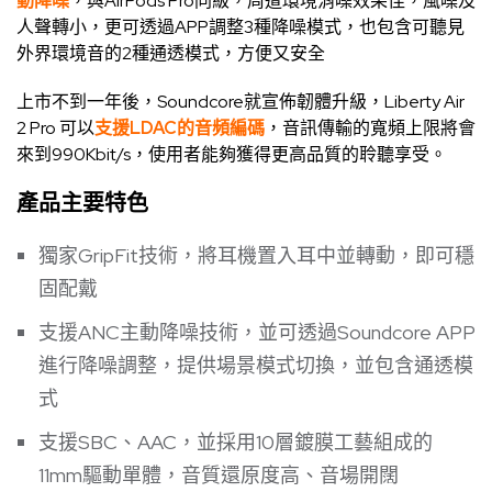
動降噪
，與AirPods Pro同級，周遭環境消噪效果佳，風噪及
人聲轉小，更可透過APP調整3種降噪模式，也包含可聽見
外界環境音的2種通透模式，方便又安全
上市不到一年後，Soundcore就宣佈韌體升級，Liberty Air
2 Pro 可以
支援LDAC的音頻編碼
，音訊傳輸的寬頻上限將會
來到990Kbit/s，使用者能夠獲得更高品質的聆聽享受。
產品主要特色
獨家GripFit技術，將耳機置入耳中並轉動，即可穩
固配戴
支援ANC主動降噪技術，並可透過Soundcore APP
進行降噪調整，提供場景模式切換，並包含通透模
式
支援SBC、AAC，並採用10層鍍膜工藝組成的
11mm驅動單體，音質還原度高、音場開闊