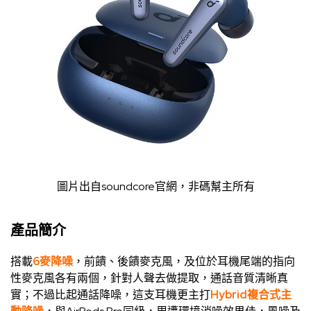
圖片出自
soundcore官網
，非碼幫主所有
產品簡介
搭載
6麥降噪
，前饋、後饋麥克風，及位於耳機尾端的指向
性麥克風各有兩個，針對人聲去做提取，通話音質清晰真
實；不過比起通話降噪，這支耳機更主打
Hybrid複合式主