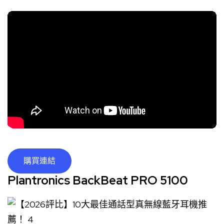
購買連結
Plantronics BackBeat PRO 5100