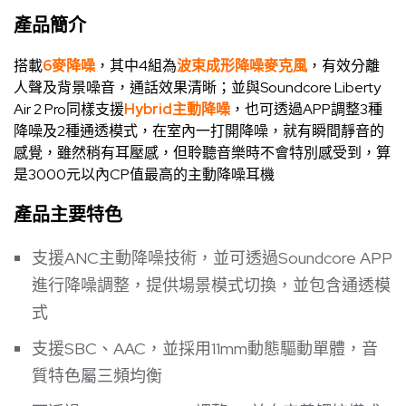
產品簡介
搭載
6麥降噪
，其中4組為
波束成形降噪麥克風
，有效分離
人聲及背景噪音，通話效果清晰；並與Soundcore Liberty
Air 2 Pro同樣支援
Hybrid主動降噪
，也可透過APP調整3種
降噪及2種通透模式，在室內一打開降噪，就有瞬間靜音的
感覺，雖然稍有耳壓感，但聆聽音樂時不會特別感受到，算
是3000元以內CP值最高的主動降噪耳機
產品主要特色
支援ANC主動降噪技術，並可透過Soundcore APP
進行降噪調整，提供場景模式切換，並包含通透模
式
支援SBC、AAC，並採用11mm動態驅動單體，音
質特色屬三頻均衡