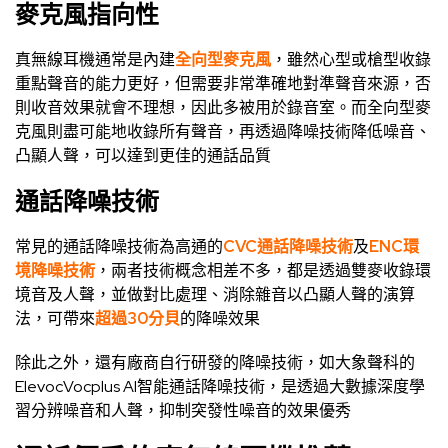
麥克風指向性
真無線耳機通常是內建
全向型麥克風
，雖然心型或槍型收錄
重點聲音的能力更好，但需要非常準確地對準聲音來源，否
則收音效果就會不理想，因此多被用於錄音室。而全向型麥
克風則盡可能地收錄所有聲音，再透過降噪技術降低噪音、
凸顯人聲，可以達到更佳的通話品質
通話降噪技術
常見的通話降噪技術為高通的
CVC通話降噪技術
及
ENC環
境降噪技術
，兩者技術概念相差不多，都是透過雙麥收錄環
境音及人聲，並做對比處理、消除雜音以凸顯人聲的演算
法，可帶來
超過30分貝
的降噪效果
除此之外，還有廠商自行研發的降噪技術，如大象聲科的
ElevocVocplus AI智能通話降噪技術，是透過大數據深度學
習分辨噪音和人聲，抑制突發性噪音的效果優秀