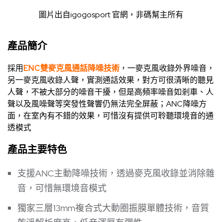
圖片出自
igogosport 官網
，非碼幫主所有
產品簡介
採用
ENC雙麥克風通話降噪技術
，一麥克風收錄外界噪音，
另一麥克風收錄人聲，實測通話效果，對方可很清晰的聽見
人聲，不被大部分的噪音干擾，但是高頻率噪音如剎車、人
聲以及風噪聲等突發性聲響仍無法完全屏蔽；ANC降噪方
面，在室內有不錯的效果，可惜沒有提供可聆聽環境音的通
透模式
產品主要特色
支援ANC主動降噪技術，透過麥克風收錄並消除雜
音，可惜無環境音模式
獨家三層13mm複合式大動圈振膜單體技術，音質