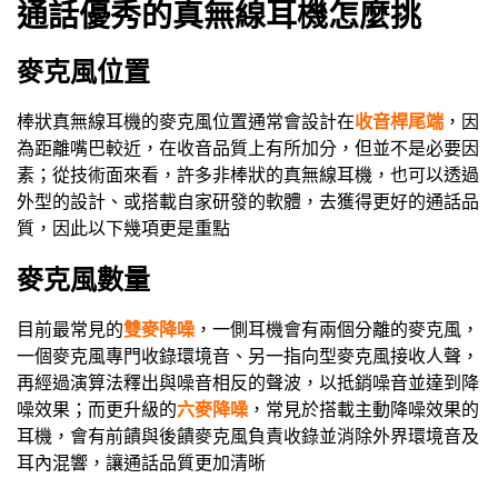
通話優秀的真無線耳機怎麼挑
麥克風位置
棒狀真無線耳機的麥克風位置通常會設計在
收音桿尾端
，因
為距離嘴巴較近，在收音品質上有所加分，但並不是必要因
素；從技術面來看，許多非棒狀的真無線耳機，也可以透過
外型的設計、或搭載自家研發的軟體，去獲得更好的通話品
質，因此以下幾項更是重點
麥克風數量
目前最常見的
雙麥降噪
，一側耳機會有兩個分離的麥克風，
一個麥克風專門收錄環境音、另一指向型麥克風接收人聲，
再經過演算法釋出與噪音相反的聲波，以抵銷噪音並達到降
噪效果；而更升級的
六麥降噪
，常見於搭載主動降噪效果的
耳機，會有前饋與後饋麥克風負責收錄並消除外界環境音及
耳內混響，讓通話品質更加清晰