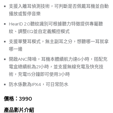
支援入離耳偵測技術，可判斷是否佩戴耳機並自動
播放或暫停音樂
HearID 2.0聽紋識別可根據聽力特徵提供專屬聽
紋、調整EQ並自定義觸控模式
支援單雙耳模式，無主副耳之分，想聽哪一耳就拿
哪一邊
開啟ANC降噪，耳機本體續航力達6小時，搭配充
電盒總續航為21小時，並支援無線充電及快充技
術，充電15分鐘即可使用3小時
防水係數為IPX4，可日常防水
價格：
3990
產品影片介紹