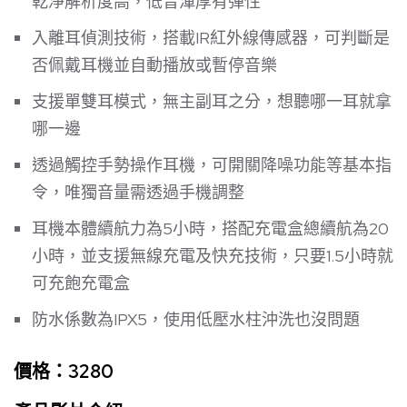
乾淨解析度高，低音渾厚有彈性
入離耳偵測技術，搭載IR紅外線傳感器，可判斷是
否佩戴耳機並自動播放或暫停音樂
支援單雙耳模式，無主副耳之分，想聽哪一耳就拿
哪一邊
透過觸控手勢操作耳機，可開關降噪功能等基本指
令，唯獨音量需透過手機調整
耳機本體續航力為5小時，搭配充電盒總續航為20
小時，並支援無線充電及快充技術，只要1.5小時就
可充飽充電盒
防水係數為IPX5，使用低壓水柱沖洗也沒問題
價格：3280