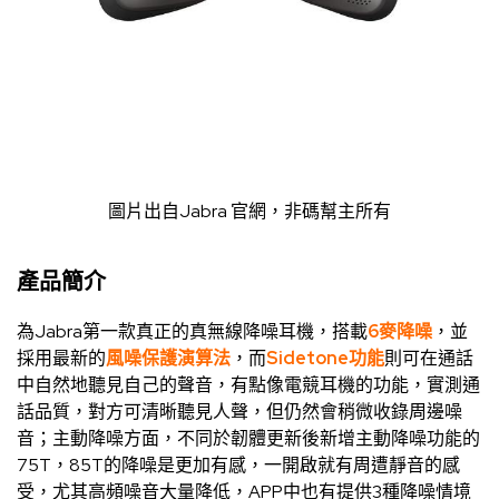
圖片出自
Jabra 官網
，非碼幫主所有
產品簡介
為Jabra第一款真正的真無線降噪耳機，搭載
6麥降噪
，並
採用最新的
風噪保護演算法
，而
Sidetone功能
則可在通話
中自然地聽見自己的聲音，有點像電競耳機的功能，實測通
話品質，對方可清晰聽見人聲，但仍然會稍微收錄周邊噪
音；主動降噪方面，不同於韌體更新後新增主動降噪功能的
75T，85T的降噪是更加有感，一開啟就有周遭靜音的感
受，尤其高頻噪音大量降低，APP中也有提供3種降噪情境