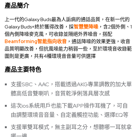
產品簡介
上一代的Galaxy Buds最為人詬病的通話品質，在新一代的
Galaxy Buds+終於獲得改善，採
智慧雙降噪
，含2個外側、1
個內側降噪麥克風，可收錄並隔絕外界噪音，搭配
Beamforming智能指向收音
，通話降噪的效果更強，收音
品質明顯改善，但抗風噪能力稍弱一些，至於環境音收錄範
圍則是更廣，共有4種環境音音量可供選擇
產品主要特色
支援SBC、AAC，搭載透過AKG專業調教的加大單
體高低音雙喇叭，音質乾淨俐落具層次感
這次ios系統用戶也能下載APP操作耳機了，可自
由調整環境音音量、自定義觸控功能、選擇EQ等
支援單雙耳模式，無主副耳之分，想聽哪一耳就拿
哪一邊