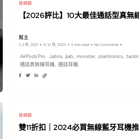
音頻類
【2026評比】10大最佳通話型真
幫主
2 3 月, 2021
31 12 月, 2025
2 min read
No Comments
AirPods Pro
Jabra
jlab
monster
plantronics
taotr
通話真無線耳機
通話耳機
音頻類
雙11折扣｜2024必買無線藍牙耳機