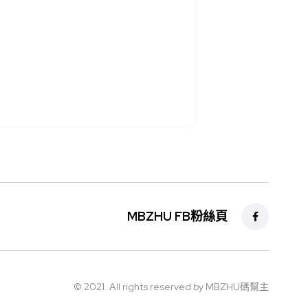
MBZHU FB粉絲頁
© 2021. All rights reserved by MBZHU碼幫主