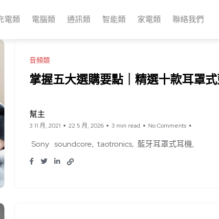
充電類
電腦類
通訊類
智能類
家電類
聯絡我們
音頻類
掌握五大選購要點｜精選十款耳罩式
幫主
3 11 月, 2021
22 5 月, 2026
3 min read
No Comments
Sony
soundcore
taotronics
藍牙耳罩式耳機