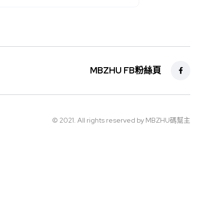
MBZHU FB粉絲頁
© 2021. All rights reserved by MBZHU碼幫主