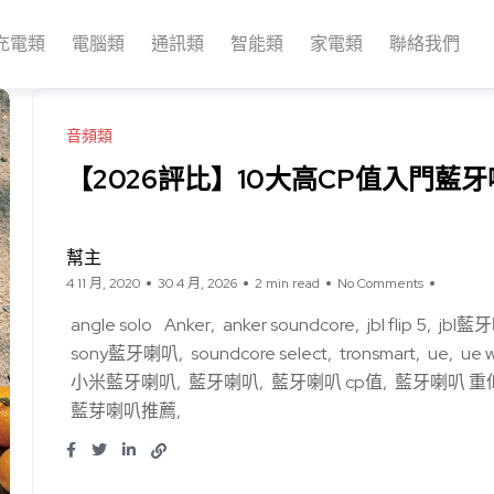
充電類
電腦類
通訊類
智能類
家電類
聯絡我們
音頻類
【2026評比】10大高CP值入門藍
幫主
4 11 月, 2020
30 4 月, 2026
2 min read
No Comments
angle solo
Anker
anker soundcore
jbl flip 5
jbl藍
sony藍牙喇叭
soundcore select
tronsmart
ue
ue 
小米藍牙喇叭
藍牙喇叭
藍牙喇叭 cp值
藍牙喇叭 重
藍芽喇叭推薦