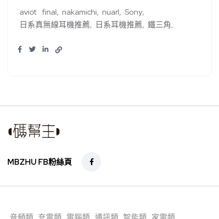
aviot
final
nakamichi
nuarl
Sony
日系真無線耳機推薦
日系耳機推薦
鐵三角
MBZHU FB粉絲頁
音頻類
充電類
電腦類
通訊類
智能類
家電類