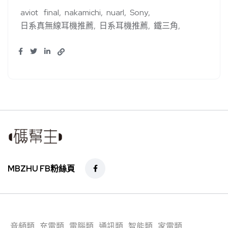
aviot
final
nakamichi
nuarl
Sony
日系真無線耳機推薦
日系耳機推薦
鐵三角
MBZHU FB粉絲頁
音頻類
充電類
電腦類
通訊類
智能類
家電類