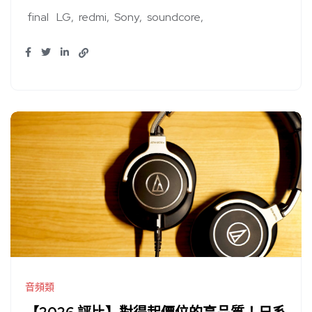
final
LG
redmi
Sony
soundcore
音頻類