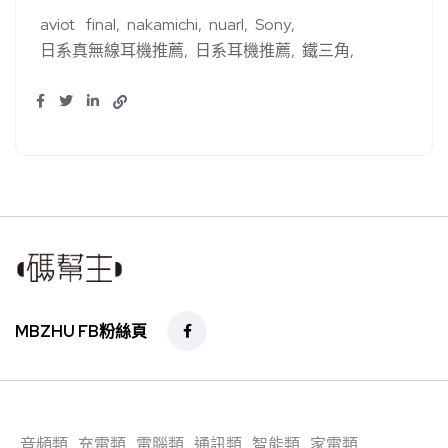
aviot
final
nakamichi
nuarl
Sony
日系真無線耳機推薦
日系耳機推薦
鐵三角
MBZHU FB粉絲頁
音頻類
充電類
電腦類
通訊類
智能類
家電類