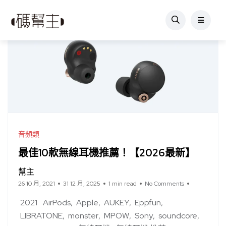
音頻類
最佳10款無線耳機推薦！【2026最新】
幫主
26 10 月, 2021
31 12 月, 2025
1 min read
No Comments
2021
AirPods
Apple
AUKEY
Eppfun
LIBRATONE
monster
MPOW
Sony
soundcore