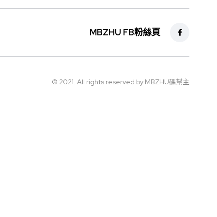
MBZHU FB粉絲頁
© 2021. All rights reserved by MBZHU碼幫主