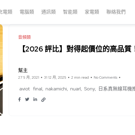
充電類
電腦類
通訊類
智能類
家電類
聯絡我們
音頻類
【2026 評比】對得起價位的高品
幫主
27 5 月, 2021
31 12 月, 2025
2 min read
No Comments
aviot
final
nakamichi
nuarl
Sony
日系真無線耳機