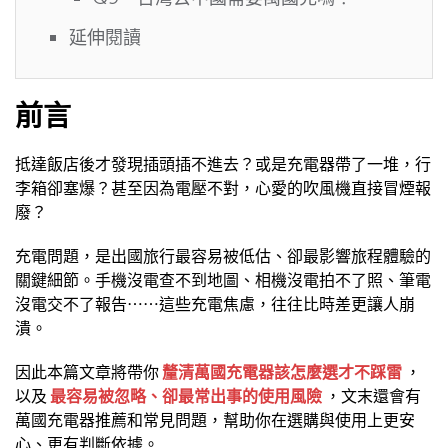
延伸閱讀
前言
抵達飯店後才發現插頭插不進去？或是充電器帶了一堆，行
李箱卻塞爆？甚至因為電壓不對，心愛的吹風機直接冒煙報
廢？
充電問題，是出國旅行最容易被低估、卻最影響旅程體驗的
關鍵細節。手機沒電查不到地圖、相機沒電拍不了照、筆電
沒電交不了報告⋯⋯這些充電焦慮，往往比時差更讓人崩
潰。
因此本篇文章將帶你
釐清萬國充電器該怎麼選才不踩雷
，
以及
最容易被忽略、卻最常出事的使用風險
，文末還會有
萬國充電器推薦和常見問題，幫助你在選購與使用上更安
心、更有判斷依據。