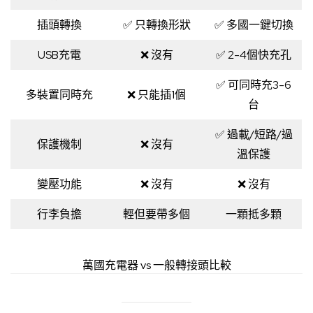
插頭轉換
✅ 只轉換形狀
✅ 多國一鍵切換
USB充電
❌ 沒有
✅ 2-4個快充孔
✅ 可同時充3-6
多裝置同時充
❌ 只能插1個
台
✅ 過載/短路/過
保護機制
❌ 沒有
溫保護
變壓功能
❌ 沒有
❌ 沒有
行李負擔
輕但要帶多個
一顆抵多顆
萬國充電器 vs 一般轉接頭比較