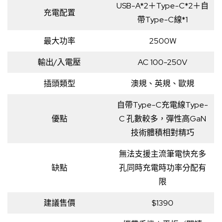
USB-A*2＋Type-C*2＋自
充電配置
帶Type-C線*1
最大功率
2500W
輸出/入電壓
AC 100-250V
插頭類型
澳規、英規、歐規
自帶Type-C充電線Type-
優點
C 孔數較多，彈性高GaN
技術體積相對精巧
無法支援主流筆電快充多
缺點
孔同時充電時功率分配有
限
建議售價
$1390