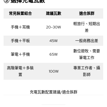
③ 選擇充電瓦數
常見裝置組合
建議瓦數
適合族群
輕旅行、短期出
手機＋耳機
20-30W
差
手機＋平板
45W
一般商務出差
數位遊牧、需要
筆電＋手機
65W
筆電工作
高階筆電＋多裝
專業工作者、攝
100W
置
影師
充電瓦數配置建議/適合族群