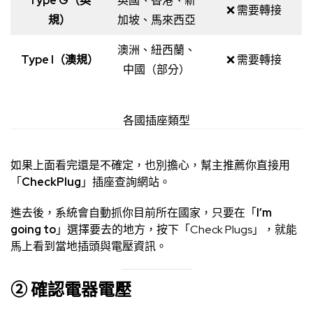
Type G（英
英國、香港、新
❌ 需要轉接
規）
加坡、馬來西亞
澳洲、紐西蘭、
Type I（澳規）
❌ 需要轉接
中國（部分）
各國插座類型
如果上面看完還是不確定，也別擔心，幫主推薦你直接用
「
CheckPlug
」插座查詢網站。
進去後，系統會自動抓你目前所在國家，只要在「
I’m
going to
」選擇要去的地方，按下「Check Plugs」，就能
馬上看到當地插頭與電壓資訊。
② 確認電器電壓