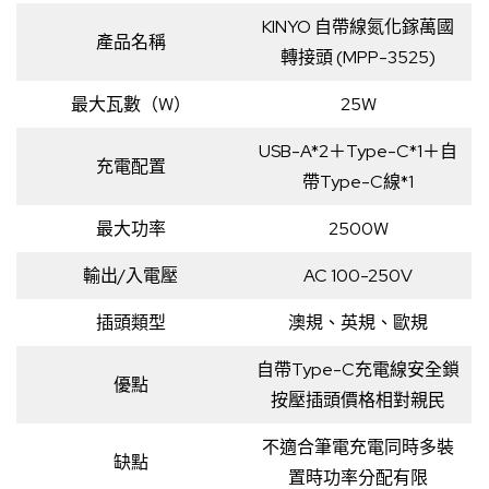
KINYO 自帶線氮化鎵萬國
產品名稱
轉接頭 (MPP-3525)
最大瓦數（W）
25W
USB-A*2＋Type-C*1＋自
充電配置
帶Type-C線*1
最大功率
2500W
輸出/入電壓
AC 100-250V
插頭類型
澳規、英規、歐規
自帶Type-C充電線安全鎖
優點
按壓插頭價格相對親民
不適合筆電充電同時多裝
缺點
置時功率分配有限