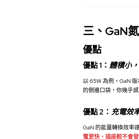
三、GaN
優點
優點 1：
體積小，
以 65W 為例，GaN 
的側邊口袋，你幾乎感
優點 2：
充電效
GaN 的能量轉換效率
電更快、插座較不會發