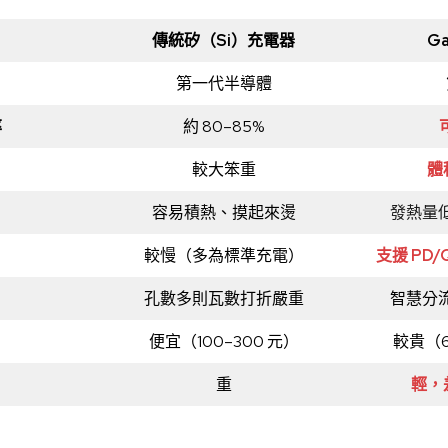
傳統矽（Si）充電器
G
第一代半導體
率
約 80–85%
較大笨重
體
容易積熱、摸起來燙
發熱量
較慢（多為標準充電）
支援 PD
孔數多則瓦數打折嚴重
智慧分
便宜（100–300 元）
較貴（6
重
輕，