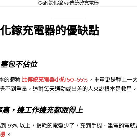
GaN氮化鎵 vs 傳統矽充電器
氮化鎵充電器的優缺點
塞包不佔位
版本的體積
比傳統充電器小約 50–55%
，重量更是輕上一
覺不到重量，這對每天通勤或出差的人來說根本是救星
率高，邊工作邊充都跟得上
達到 93% 以上，損耗的電變少了，充到手機、筆電的電
燙
。