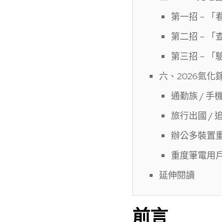
第一招 – 
第二招 – 「
第三招 – 「
六、2026氮化
通勤族 / 手
旅行出國 / 
辦公多裝置重度
重度筆電用戶 
延伸閱讀
前言