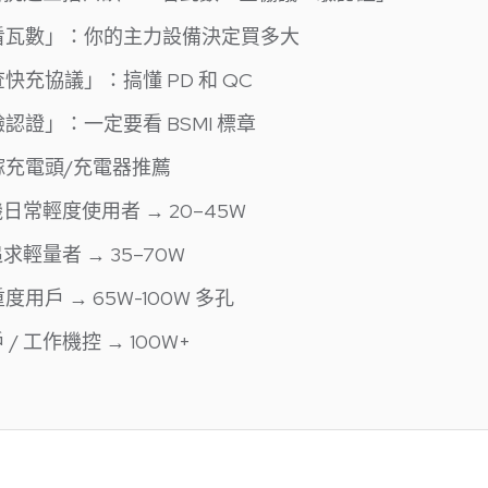
「看瓦數」：你的主力設備決定買多大
查快充協議」：搞懂 PD 和 QC
驗認證」：一定要看 BSMI 標章
鎵充電頭/充電器推薦
機日常輕度使用者 → 20–45W
追求輕量者 → 35–70W
用戶 → 65W-100W 多孔
/ 工作機控 → 100W+