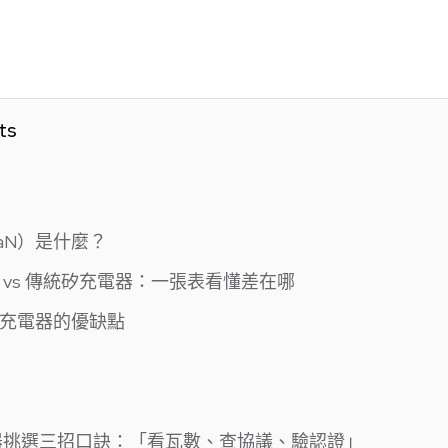
ts
aN）是什麼？
 vs 傳統矽充電器：一張表看懂差在哪
鎵充電器的優缺點
電器挑選三招口訣：「看瓦數、查協議、驗認證」