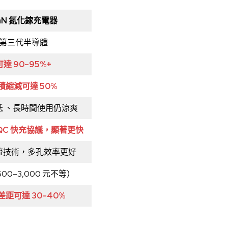
aN 氮化鎵充電器
第三代半導體
可達 90–95%+
積縮減可達 50%
低
、長時間使用仍涼爽
/QC 快充協議，顯著更快
流技術，多孔效率更好
00–3,000 元不等）
差距可達 30–40%