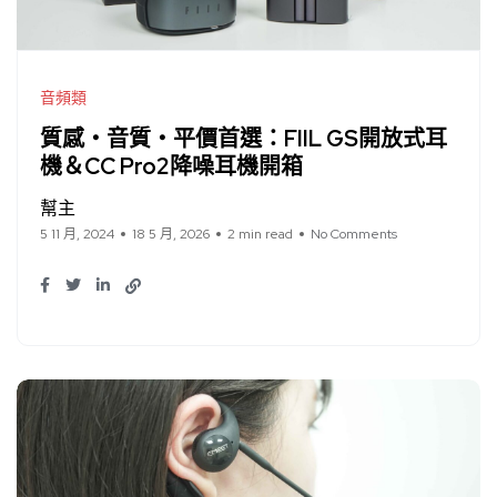
音頻類
質感・音質・平價首選：FIIL GS開放式耳
機＆CC Pro2降噪耳機開箱
幫主
5 11 月, 2024
18 5 月, 2026
2 min read
No Comments