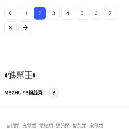
1
2
3
4
5
6
7
8
MBZHU FB粉絲頁
音頻類
充電類
電腦類
通訊類
智能類
家電類