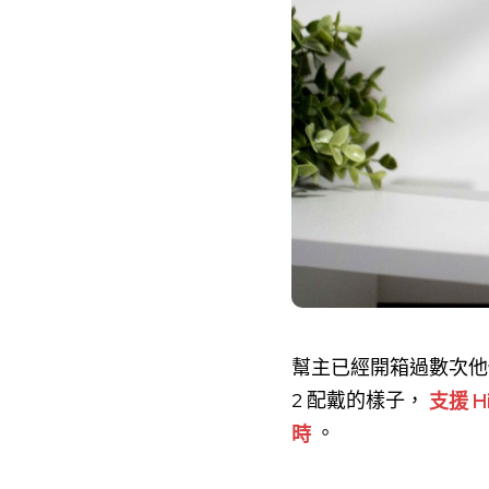
幫主已經開箱過數次他們
2 配戴的樣子，
支援 H
時
。