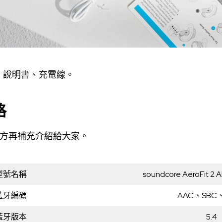
 2、說明書、充電線。
格
方再補充介紹給大家。
型號名稱
soundcore AeroFit
藍牙編碼
AAC、SBC
藍牙版本
5.4