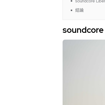
soundcore Lib
結論
soundcore