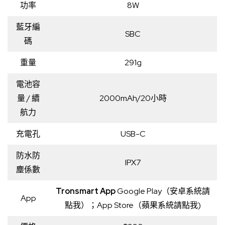
功率
8W
藍牙編
SBC
碼
重量
291g
電池容
量 / 續
2000mAh/20小時
航力
充電孔
USB-C
防水防
IPX7
塵係數
Tronsmart App
Google Play（安卓系統請
App
點我
）；
Ap
p
Store（蘋果系統請點我)