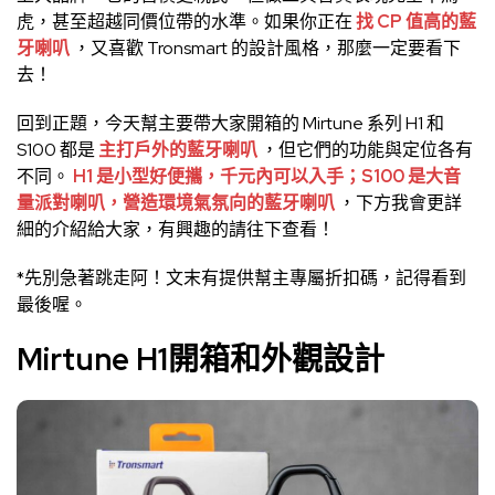
虎，甚至超越同價位帶的水準。如果你正在
找 CP 值高的藍
牙喇叭
，又喜歡 Tronsmart 的設計風格，那麼一定要看下
去！
回到正題，今天幫主要帶大家開箱的
Mirtune 系列 H1 和
S100 都是
主打戶外的藍牙喇叭
，但它們的功能與定位各有
不同。
H1 是小型好便攜，千元內可以入手；S100 是大音
量派對喇叭，營造環境氣氛向的藍牙喇叭
，下方我會更詳
細的介紹給大家，有興趣的請往下查看！
*先別急著跳走阿！文末有提供幫主專屬折扣碼，記得看到
最後喔。
Mirtune H1開箱和外觀設計