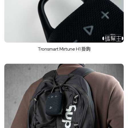
Tronsmart Mirtune H1 掛鉤