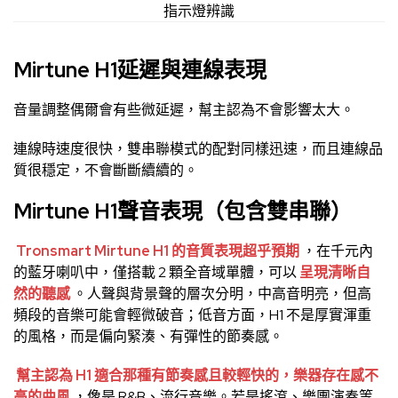
指示燈辨識
Mirtune H1延遲與連線表現
音量調整偶爾會有些微延遲，幫主認為不會影響太大。
連線時速度很快，雙串聯模式的配對同樣迅速，而且連線品
質很穩定，不會斷斷續續的。
Mirtune H1聲音表現（包含雙串聯）
Tronsmart Mirtune H1 的音質表現超乎預期
，在千元內
的藍牙喇叭中，僅搭載 2 顆全音域單體，可以
呈現清晰自
然的聽感
。人聲與背景聲的層次分明，中高音明亮，但高
頻段的音樂可能會輕微破音；低音方面，H1 不是厚實渾重
的風格，而是偏向緊湊、有彈性的節奏感。
幫主認為 H1 適合那種有節奏感且較輕快的，樂器存在感不
高的曲風
，像是 R&B、流行音樂。若是搖滾、樂團演奏等