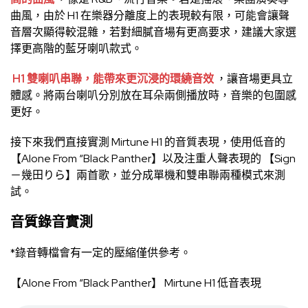
曲風，由於 H1 在樂器分離度上的表現較有限，可能會讓聲
音層次顯得較混雜，若對細膩音場有更高要求，建議大家選
擇更高階的藍牙喇叭款式。
H1 雙喇叭串聯，能帶來更沉浸的環繞音效
，讓音場更具立
體感。將兩台喇叭分別放在耳朵兩側播放時，音樂的包圍感
更好。
接下來我們直接實測 Mirtune H1 的音質表現，使用低音的
【Alone From “Black Panther】以及注重人聲表現的 【Sign
－幾田りら】兩首歌，並分成單機和雙串聯兩種模式來測
試。
音質錄音實測
*錄音轉檔會有一定的壓縮僅供參考。
【Alone From “Black Panther】 Mirtune H1 低音表現