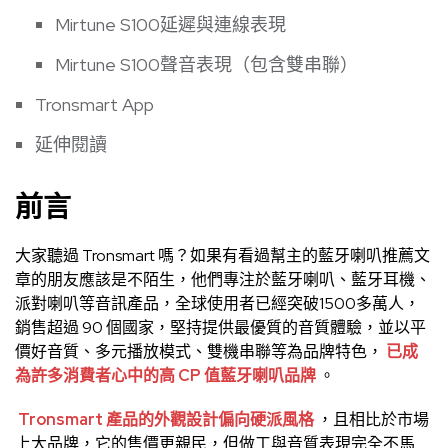
Mirtune S100延遲與連線表現
Mirtune S100聲音表現（包含雙串聯）
Tronsmart App
延伸閱讀
前言
大家聽過 Tronsmart 嗎？如果有看過幫主的
藍牙喇叭推薦文
章
的朋友應該是不陌生，他們專注於藍牙喇叭、藍牙耳機、
派對喇叭等音訊產品，全球使用者已經突破1500多萬人，
銷售超過 90 個國家，堅持提供最優質的音質體驗，並以平
價好音質、多元播放模式、雙機串聯等為品牌特色，
已成
為許多消費者心中的高 CP 值藍牙喇叭品牌
。
Tronsmart 產品的外觀設計偏向硬派風格
，且相比於市場
上大品牌，它的售價更親民，但做工與音質表現完全不馬