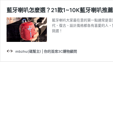
藍牙喇叭怎麼選？21款1~10K藍牙喇叭推薦
藍牙喇叭大家最在意的第一點通常是音
代、復古、設計風格都各有喜愛的人。
挑選！
mbzhu(碼幫主) | 你的首席3C購物顧問