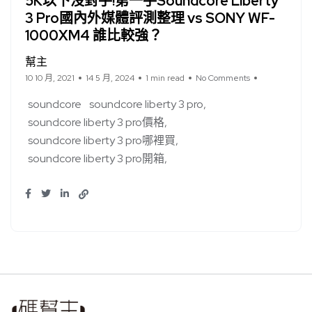
5K以下沒對手!第一手Soundcore Liberty
3 Pro國內外媒體評測整理 vs SONY WF-
1000XM4 誰比較強？
幫主
10 10 月, 2021
14 5 月, 2024
1 min read
No Comments
soundcore
soundcore liberty 3 pro
soundcore liberty 3 pro價格
soundcore liberty 3 pro哪裡買
soundcore liberty 3 pro開箱