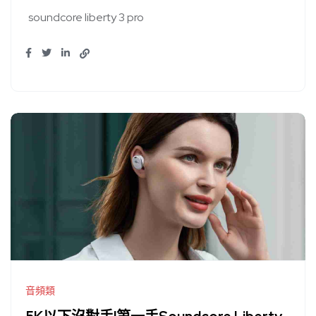
soundcore liberty 3 pro
音頻類