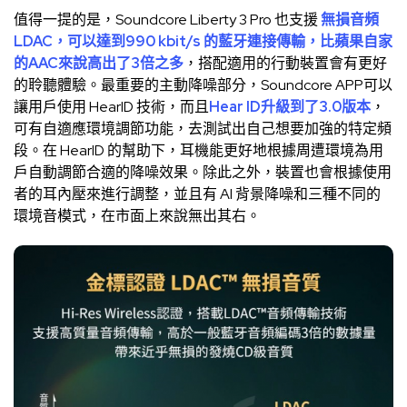
值得一提的是，Soundcore Liberty 3 Pro 也支援
無損音頻
LDAC，可以達到990 kbit/s 的藍牙連接傳輸，比蘋果自家
的AAC來說高出了3倍之多
，搭配適用的行動裝置會有更好
的聆聽體驗。最重要的主動降噪部分，Soundcore APP可以
讓用戶使用 HearID 技術，而且
Hear ID升級到了3.0版本
，
可有自適應環境調節功能，去測試出自己想要加強的特定頻
段。在 HearID 的幫助下，耳機能更好地根據周遭環境為用
戶自動調節合適的降噪效果。除此之外，裝置也會根據使用
者的耳內壓來進行調整，並且有 AI 背景降噪和三種不同的
環境音模式，在市面上來說無出其右。