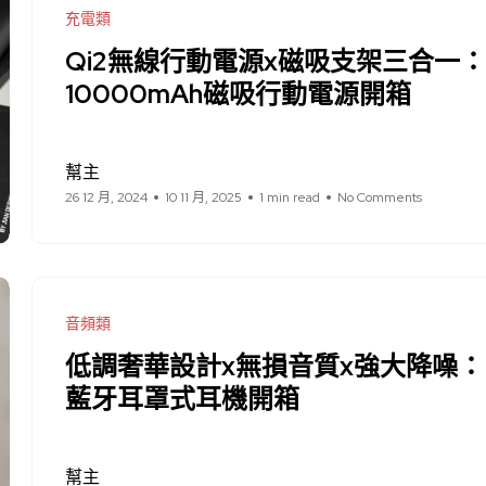
充電類
Qi2無線行動電源x磁吸支架三合一：Choe
10000mAh磁吸行動電源開箱
幫主
26 12 月, 2024
10 11 月, 2025
1 min read
No Comments
音頻類
低調奢華設計x無損音質x強大降噪：Philip
藍牙耳罩式耳機開箱
幫主