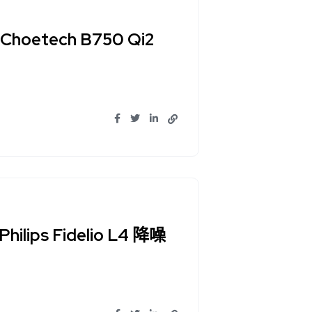
tech B750 Qi2
s Fidelio L4 降噪