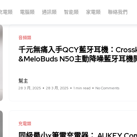
充電類
電腦類
通訊類
智能類
家電類
聯絡我們
音頻類
千元無痛入手QCY藍牙耳機：Cross
&MeloBuds N50主動降噪藍牙耳機
幫主
28 3 月, 2025
28 3 月, 2025
1 min read
No Comments
充電類
同級最小x筆電充電器： AUKEY Comet 