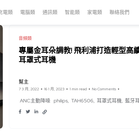
充電類
電腦類
通訊類
智能類
家電類
聯絡我們
音頻類
專屬金耳朵調教! 飛利浦打造輕型高
耳罩式耳機
幫主
7 3 月, 2022
16 1 月, 2023
1 min read
No Comments
ANC主動降噪
philips
TAH6506
耳罩式耳機
藍牙