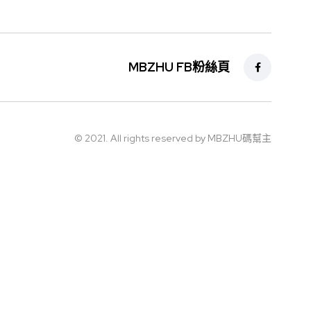
MBZHU FB粉絲頁
© 2021. All rights reserved by MBZHU碼幫主