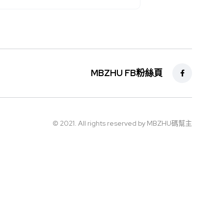
MBZHU FB粉絲頁
© 2021. All rights reserved by MBZHU碼幫主