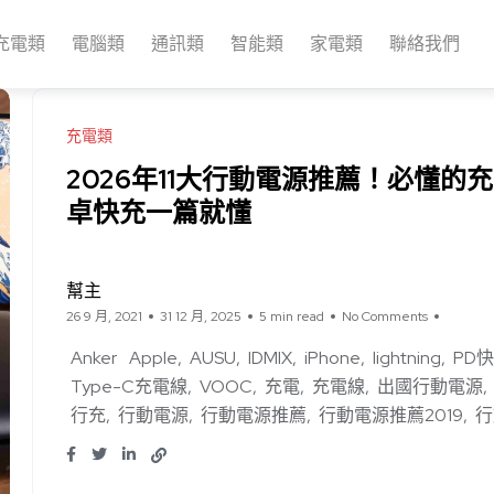
充電類
電腦類
通訊類
智能類
家電類
聯絡我們
充電類
2026年11大行動電源推薦！必懂的充
卓快充一篇就懂
幫主
26 9 月, 2021
31 12 月, 2025
5 min read
No Comments
Anker
Apple
AUSU
IDMIX
iPhone
lightning
PD
Type-C充電線
VOOC
充電
充電線
出國行動電源
行充
行動電源
行動電源推薦
行動電源推薦2019
行