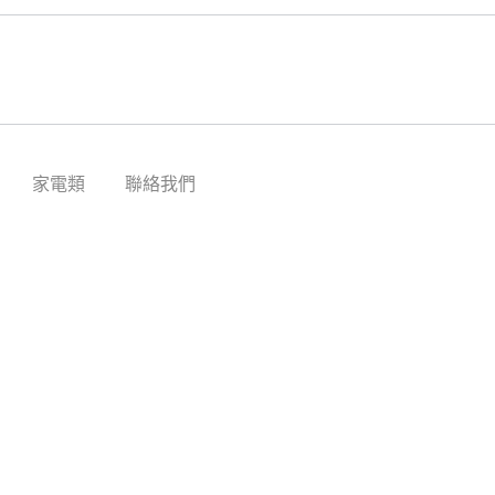
家電類
聯絡我們