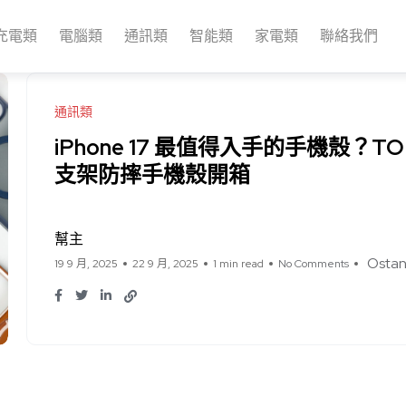
充電類
電腦類
通訊類
智能類
家電類
聯絡我們
通訊類
iPhone 17 最值得入手的手機殼？TORR
支架防摔手機殼開箱
幫主
Ostan
19 9 月, 2025
22 9 月, 2025
1 min read
No Comments