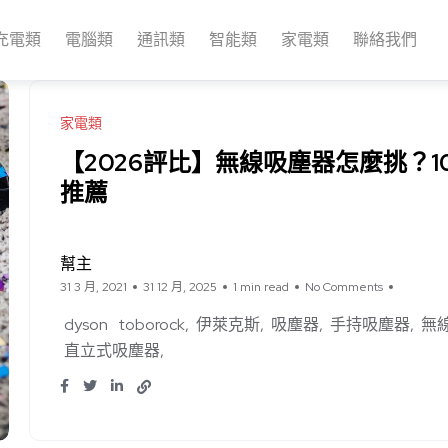
充電類
電腦類
通訊類
智能類
家電類
聯絡我們
家電類
【2026評比】無線吸塵器怎麼挑？
推薦
幫主
31 3 月, 2021
31 12 月, 2025
1 min read
No Comments
dyson
toborock
伊萊克斯
吸塵器
手持吸塵器
無
直立式吸塵器