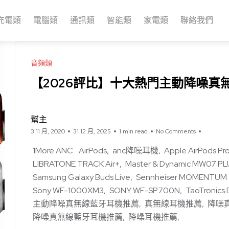
充電類
電腦類
通訊類
智能類
家電類
聯絡我們
音頻類
【2026評比】十大熱門主動降噪真
幫主
3 11 月, 2020
31 12 月, 2025
1 min read
No Comments
1More ANC
AirPods
anc降噪耳機
Apple AirPods Pr
LIBRATONE TRACK Air+
Master & Dynamic MW07 PL
Samsung Galaxy Buds Live
Sennheiser MOMENTUM Tr
Sony WF-1000XM3
SONY WF-SP700N
TaoTronics
主動降噪真無線藍牙耳機推薦
真無線耳機推薦
降噪
降噪真無線藍牙耳機推薦
降噪耳機推薦