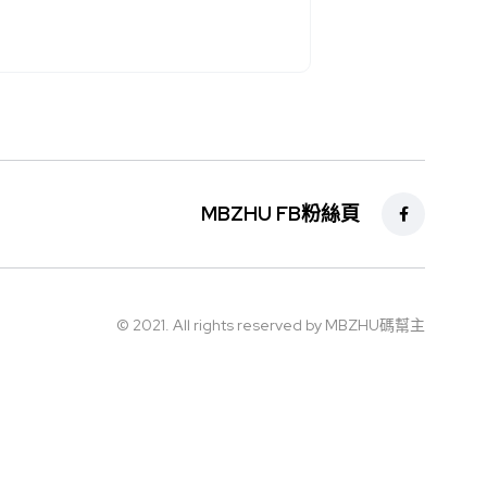
MBZHU FB粉絲頁
© 2021. All rights reserved by MBZHU碼幫主