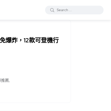
免爆炸，12款可登機行
源推薦