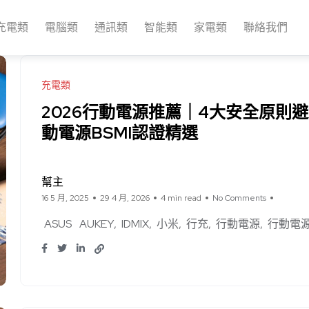
充電類
電腦類
通訊類
智能類
家電類
聯絡我們
充電類
2026行動電源推薦｜4大安全原則避
動電源BSMI認證精選
幫主
16 5 月, 2025
29 4 月, 2026
4 min read
No Comments
ASUS
AUKEY
IDMIX
小米
行充
行動電源
行動電