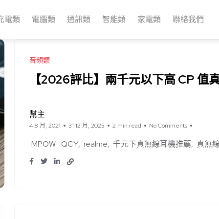
充電類
電腦類
通訊類
智能類
家電類
聯絡我們
音頻類
【2026評比】兩千元以下高 CP 
幫主
4 8 月, 2021
31 12 月, 2025
2 min read
No Comments
MPOW
QCY
realme
千元下真無線耳機推薦
真無