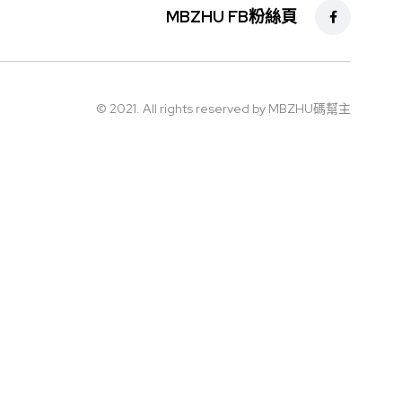
MBZHU FB粉絲頁
© 2021. All rights reserved by MBZHU碼幫主