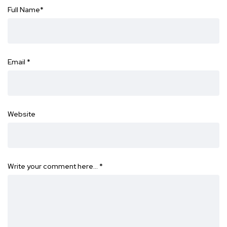
Full Name
*
Email
*
Website
Write your comment here…
*