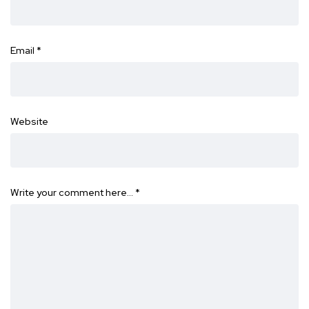
Email
*
Website
Write your comment here…
*