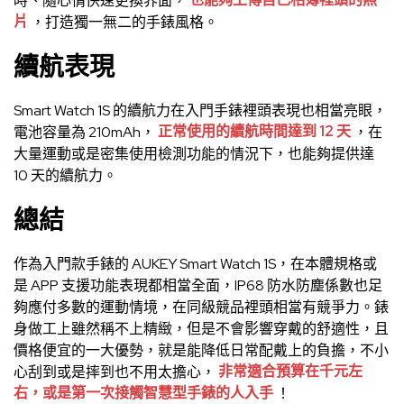
時、隨心情快速更換界面，
也能夠上傳自己相簿裡頭的照
片
，打造獨一無二的手錶風格。
續航表現
Smart Watch 1S 的續航力在入門手錶裡頭表現也相當亮眼，
電池容量為 210mAh，
正常使用的續航時間達到 12 天
，在
大量運動或是密集使用檢測功能的情況下，也能夠提供達
10 天的續航力。
總結
作為入門款手錶的 AUKEY Smart Watch 1S，在本體規格或
是 APP 支援功能表現都相當全面，IP68 防水防塵係數也足
夠應付多數的運動情境，在同級競品裡頭相當有競爭力。錶
身做工上雖然稱不上精緻，但是不會影響穿戴的舒適性，且
價格便宜的一大優勢，就是能降低日常配戴上的負擔，不小
心刮到或是摔到也不用太擔心，
非常適合預算在千元左
右，或是第一次接觸智慧型手錶的人入手
！