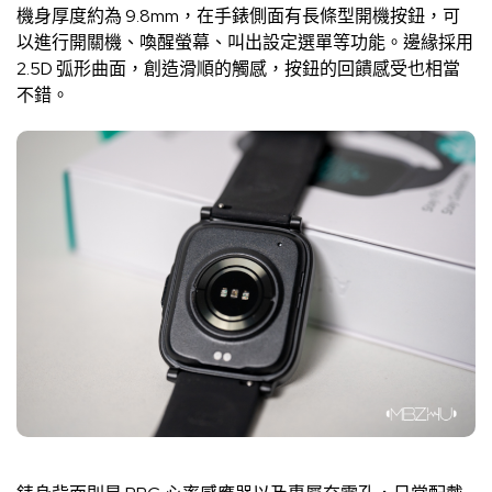
機身厚度約為 9.8mm，在手錶側面有長條型開機按鈕，可
以進行開關機、喚醒螢幕、叫出設定選單等功能。邊緣採用
2.5D 弧形曲面，創造滑順的觸感，按鈕的回饋感受也相當
不錯。