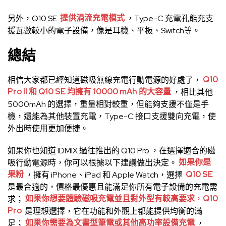
另外，Q10 SE
提供涓流充電模式
，Type-C 充電孔能充支
援瓦數較小的電子設備，像是耳機、平板、Switch等。
總結
相信大家都已經知道磁吸無線充電行動電源的好處了，
Q10
Pro II 和 Q10 SE 均擁有 10000 mAh 的大容量
，相比其他
5000mAh 的選擇，重量相對較重，但能夠支援不僅是手
機，還能為其他裝置充電，Type-C 接口支援雙向充電，使
外出時使用更加便捷。
如果你也知道 IDMIX 過往推出的
Q10 Pro
，在選擇適合的磁
吸行動電源時，你可以根據以下建議做出決定。
如果你是
果粉
，擁有 iPhone、iPad 和 Apple Watch，選擇
Q10 SE
是最合適的，價格最優惠且能滿足你所有電子設備的充電需
求；
如果你想要體驗磁吸充電並且對外型有較高要求
，
Q10
Pro
是理想選擇，它在功能和外觀上都能提供均衡的滿
足；
如果你需要為文書型筆電或其他高功率設備充電
，