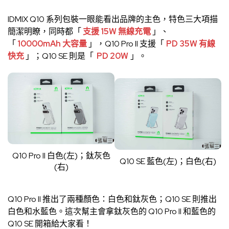
IDMIX Q10 系列包裝一眼能看出品牌的主色，特色三大項描
簡潔明瞭，同時都「
支援 15W 無線充電
」、
「
10000mAh 大容量
」，Q10 Pro II 支援「
PD 35W 有線
快充
」；Q10 SE 則是「
PD 20W
」。
Q10 Pro II 白色(左)；鈦灰色
Q10 SE 藍色(左)；白色(右)
(右)
Q10 Pro II 推出了兩種顏色：白色和鈦灰色；Q10 SE 則推出
白色和水藍色。這次幫主會拿鈦灰色的 Q10 Pro II 和藍色的
Q10 SE 開箱給大家看！