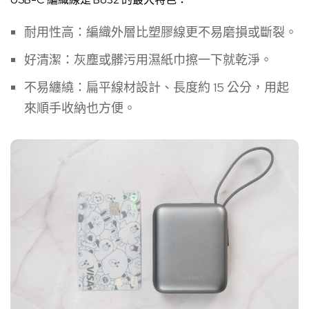
耐用性高：編織外層比塑膠線更不易磨損或斷裂。
好清潔：灰塵或髒污用濕紙巾擦一下就乾淨。
不易纏繞：扁平線材設計、長度約 15 公分，用起
來順手收納也方便。