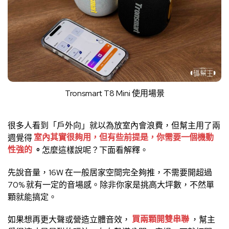
Tronsmart T8 Mini 使用場景
很多人看到「戶外向」就以為放室內會浪費，但幫主用了兩
週覺得
室內其實很夠用，但有些前提是，你需要一個機動
性強的
。
怎麼這樣說呢？下面看解釋。
先說音量，16W 在一般居家空間完全夠推，不需要開超過
70% 就有一定的音場感。除非你家是挑高大坪數，不然單
顆就能搞定。
如果想再更大聲或營造立體音效，
買兩顆開雙串聯
，幫主