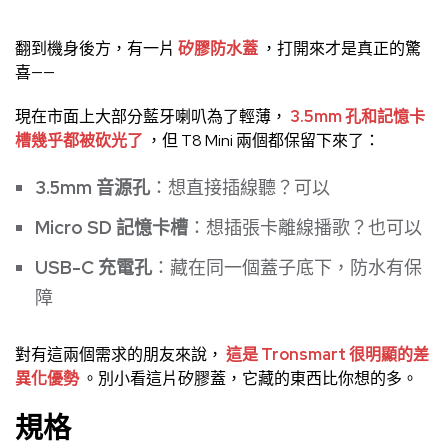
翻到機身後方，有一片
矽膠防水蓋
，打開來才是真正的驚
喜——
現在市面上大部分藍牙喇叭為了輕薄，
3.5mm 孔和記憶卡
槽幾乎都被砍光了
，但 T8 Mini 兩個都保留下來了：
3.5mm 音源孔
：想直接插線聽？可以
Micro SD 記憶卡槽
：想插張卡離線播歌？也可以
USB-C 充電孔
：藏在同一個蓋子底下，防水有保
障
對有這兩個需求的朋友來說，
這是 Tronsmart 很明顯的差
異化優勢
。別小看這片矽膠蓋，它藏的東西比你想的多。
規格