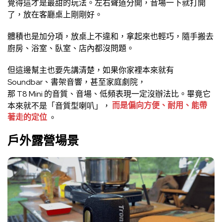
覺得這才是最甜的玩法。左右聲道分開，音場一下就打開
了，放在客廳桌上剛剛好。
體積也是加分項，放桌上不違和，拿起來也輕巧，隨手搬去
廚房、浴室、臥室、店內都沒問題。
但這邊幫主也要先講清楚，如果你家裡本來就有
Soundbar、書架音響，甚至家庭劇院，
那 T8 Mini 的音質、音場、低頻表現一定沒辦法比。畢竟它
本來就不是「音質型喇叭」，
而是偏向方便、耐用、能帶
著走的定位
。
戶外露營場景