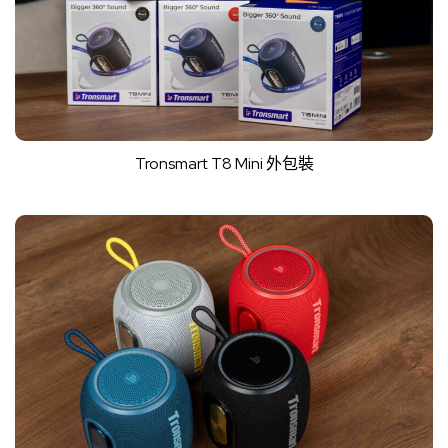
Tronsmart T8 Mini 外包裝