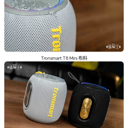
Tronsmart T8 Mini 布料