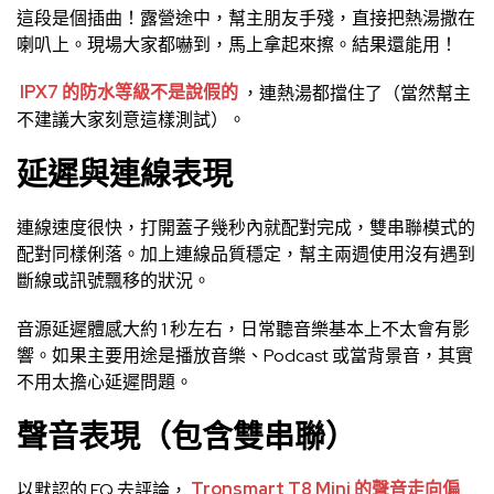
這段是個插曲！露營途中，幫主朋友手殘，直接把熱湯撒在
喇叭上。現場大家都嚇到，馬上拿起來擦。結果還能用！
IPX7 的防水等級不是說假的
，連熱湯都擋住了（當然幫主
不建議大家刻意這樣測試）。
延遲與連線表現
連線速度很快，打開蓋子幾秒內就配對完成，雙串聯模式的
配對同樣俐落。加上連線品質穩定，幫主兩週使用沒有遇到
斷線或訊號飄移的狀況。
音源延遲體感大約 1 秒左右，日常聽音樂基本上不太會有影
響。如果主要用途是播放音樂、Podcast 或當背景音，其實
不用太擔心延遲問題。
聲音表現（包含雙串聯）
以默認的 EQ 去評論，
Tronsmart T8 Mini 的聲音走向偏