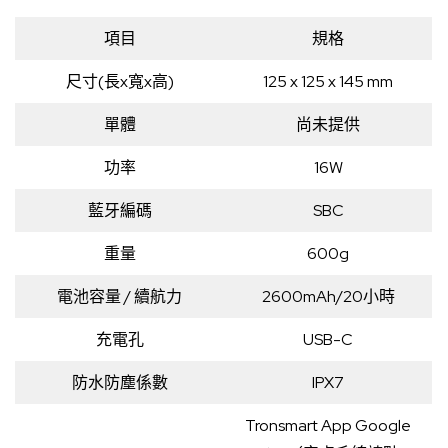
項目
規格
尺寸(長x寬x高)
125 x 125 x 145 mm
單體
尚未提供
功率
16W
藍牙編碼
SBC
重量
600g
電池容量 / 續航力
2600mAh/20小時
充電孔
USB-C
防水防塵係數
IPX7
Tronsmart App
Google