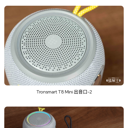
Tronsmart T8 Mini 出音口-2