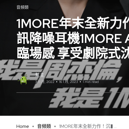
音頻類
1MORE年末全新
訊降噪耳機1MORE A
臨場感 享受劇院式
幫主
3 11 月, 2022
16 1 月, 2023
1 min read
Home
音頻類
1MORE年末全新力作！沉� ...