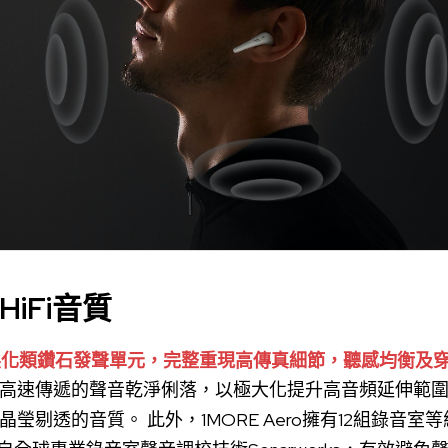
iFi音質
採用定製化類鑽石發聲單元，完整重現高傳真細節，聽感均衡及
高速傳遞的聲音乾淨俐落，以極大化提升高音頻延伸範
瑩剔透的音質。 此外，1MORE Aero擁有12組錄音室