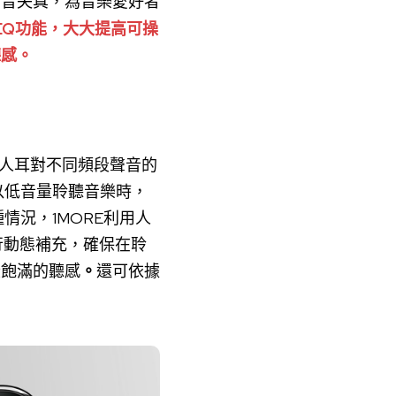
免聲音失真，為音樂愛好者
訂EQ功能，大大提高可操
聽感。
由於人耳對不同頻段聲音的
以低音量聆聽音樂時，
情況，1MORE利用人
行動態補充，確保在聆
段飽滿的聽感
。
還可依據