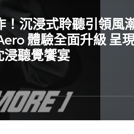
力作！沉浸式聆聽引領風
ero 體驗全面升級 呈現Li
沈浸聽覺饗宴