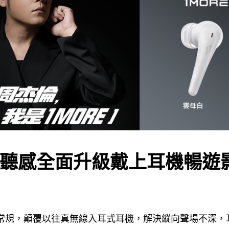
聽感全面升級戴上耳機暢遊
底打破常規，顛覆以往真無線入耳式耳機，解決縱向聲場不深