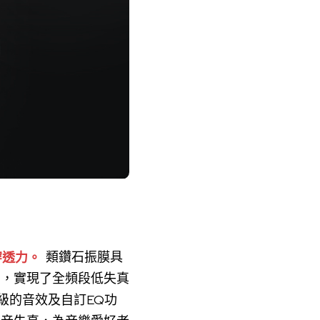
穿透力。
類鑽石振膜具
圍，實現了全頻段低失真
等級的音效及自訂EQ功