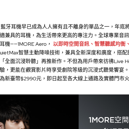
訊】藍牙耳機早已成為人人擁有且不離身的單品之一，年底
適兼具的耳機，為生活帶來更高的專注力。全球專業音訊設
——1MORE Aero，
以即時空間音訊、智慧聽感均衡
uietMax智慧主動降噪技術，兼具全新深度和廣度，搭
全面沉浸聆聽」再推新作。不但為用戶帶來彷彿Live H
，更能在觀賞影片時享受劇院等級的沉浸式聽覺饗宴。此次1
為新臺幣$2990元，即日起至各大線上通路及實體門市