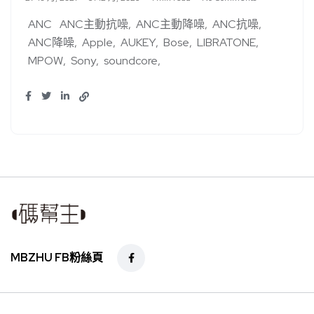
ANC
ANC主動抗噪
ANC主動降噪
ANC抗噪
ANC降噪
Apple
AUKEY
Bose
LIBRATONE
MPOW
Sony
soundcore
MBZHU FB粉絲頁