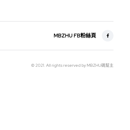
MBZHU FB粉絲頁
© 2021. All rights reserved by MBZHU碼幫主