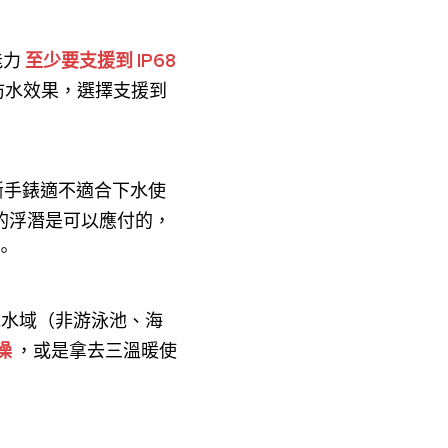
能力
至少要支援到 IP68
防水效果，選擇支援到
斷手錶適不適合下水使
的浮潛是可以應付的，
。
水水域（非游泳池、海
澡
，或是拿去三溫暖使