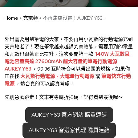
Home
充電類
不再焦慮沒電！AUKEY Y63 ...
外出需要用到筆電的大家，不要再用小瓦數的行動電源充到
天荒地老了！現在筆電越來越講究高效能，需要用到的電量
和瓦數也跟著正比提升。這次要開箱一款
140W 大瓦數且
電池容量高達 27600mAh 超大容量的筆電行動電源
AUKEY Y63
，99.36 瓦時符合可以帶出國的規格。如果你
正在找
大瓦數行動電源
、
大電量行動電源
或
筆電快充行動
電源
，這台真的可以認真考慮！
先別急著跳走！文末有專屬折扣碼，記得看到最後喔～
AUKEY Y63 官方網站 購買連結
AUKEY Y63 智選家代理 購買連結