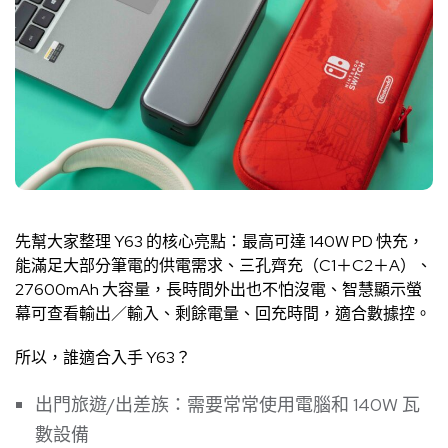
先幫大家整理 Y63 的核心亮點：最高可達 140W PD 快充，
能滿足大部分筆電的供電需求、三孔齊充（C1＋C2＋A）、
27600mAh 大容量，長時間外出也不怕沒電、智慧顯示螢
幕可查看輸出／輸入、剩餘電量、回充時間，適合數據控。
所以，誰適合入手 Y63？
出門旅遊/出差族：需要常常使用電腦和 140W 瓦
數設備