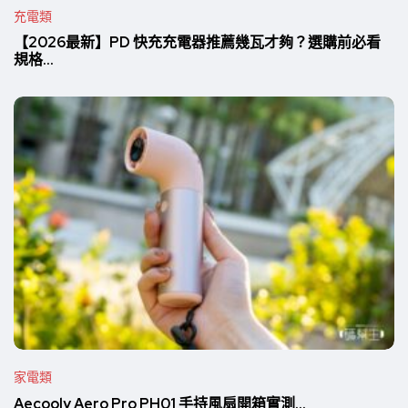
充電類
【2026最新】PD 快充充電器推薦幾瓦才夠？選購前必看
規格...
家電類
Aecooly Aero Pro PH01 手持風扇開箱實測...